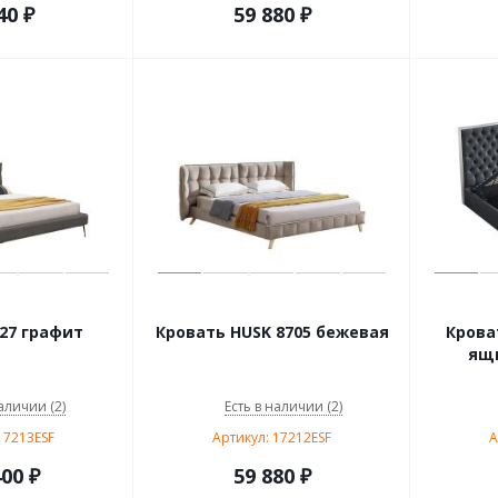
40
₽
59 880
₽
27 графит
Кровать HUSK 8705 бежевая
Крова
ящи
аличии (2)
Есть в наличии (2)
17213ESF
Артикул: 17212ESF
А
400
₽
59 880
₽