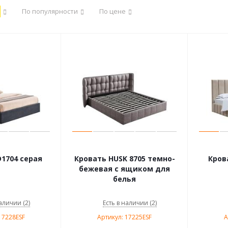
По популярности
По цене
1704 серая
Кровать HUSK 8705 темно-
Кров
бежевая с ящиком для
белья
аличии (2)
Есть в наличии (2)
17228ESF
Артикул: 17225ESF
А