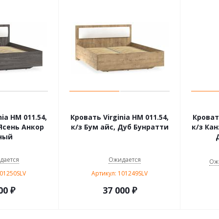
ia НМ 011.54,
Кровать Virginia НМ 011.54,
Кровать
 Ясень Анкор
к/з Бум айс, Дуб Бунратти
к/з Кан
ный
дается
Ожидается
Ож
101250SLV
Артикул: 101249SLV
00
₽
37 000
₽