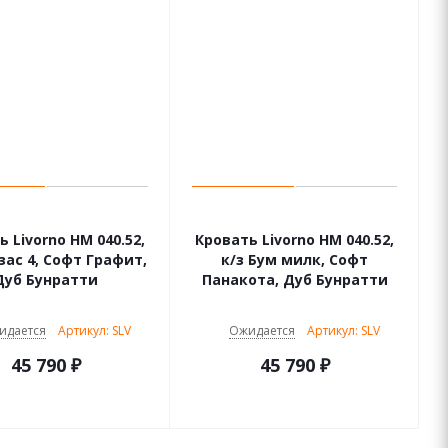
 Livorno НМ 040.52,
Кровать Livorno НМ 040.52,
зас 4, Софт Графит,
к/з Бум милк, Софт
Дуб Бунратти
Панакота, Дуб Бунратти
идается
Артикул: SLV
Ожидается
Артикул: SLV
45 790
₽
45 790
₽