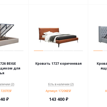
726 BEIGE
Кровать 1727 коричневая
Крова
ящиком для
ящи
ья
аличии (2)
Есть в наличии (2)
17207ESF
Артикул: 17206ESF
А
840
₽
143 400
₽