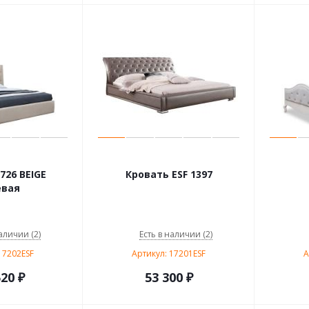
726 BEIGE
Кровать ESF 1397
евая
аличии (2)
Есть в наличии (2)
17202ESF
Артикул: 17201ESF
А
520
₽
53 300
₽