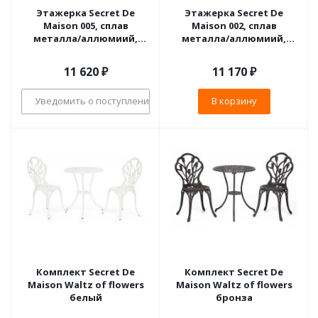
Этажерка Secret De
Этажерка Secret De
Maison 005, сплав
Maison 002, сплав
металла/аллюмиий,
металла/аллюмиий,
65х26х132см, черный
59х30х118см, черный
11 620
₽
11 170
₽
Уведомить о поступлении
В корзину
Комплект Secret De
Комплект Secret De
Maison Waltz of flowers
Maison Waltz of flowers
белый
бронза