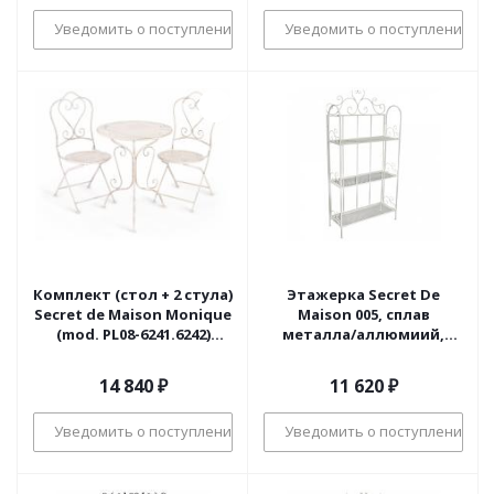
Уведомить о поступлении
Уведомить о поступлении
Комплект (стол + 2 стула)
Этажерка Secret De
Secret de Maison Monique
Maison 005, сплав
(mod. PL08-6241.6242)
металла/аллюмиий,
металл, стол:62*73, стул:
65х26х132см, butter white
48*40*93, Античный
14 840
₽
11 620
₽
белый (Antique White)
Уведомить о поступлении
Уведомить о поступлении