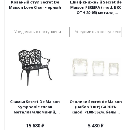
Кованый стул Secret De
Шкаф книжный Secret de
Maison Love Chair черный
Maison PEREIRA ( mod. BKC
OTH 20-05) металл,
115*35*196 см, античная
медь
Уведомить о поступлении
Уведомить о поступлении
Скамья Secret De Maison
Столики Secret de Maison
Symphonie сплав
(набор 3 шт) GARDEN
металла/алюминий,
(mod. PL08-5824), белый
95х56х92см, черный
антик (antique white)
(поставляется только по
15 680
₽
5 430
₽
4 шт)