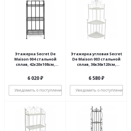
Этажерка Secret De
Этажерка угловая Secret
Maison 004 стальной
De Maison 003 стальной
сплав, 42х20х108см,
сплав, 36х36х120см,
черный (поставляется
butter white
только по 4 шт)
6 020
₽
6 580
₽
Уведомить о поступлении
Уведомить о поступлении