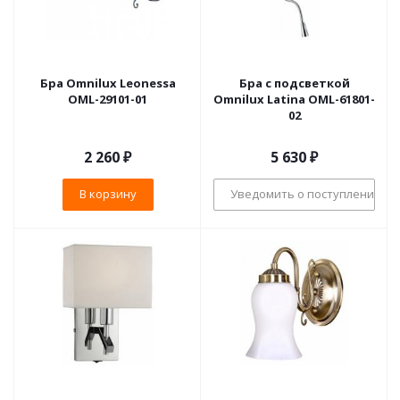
Бра Omnilux Leonessa
Бра с подсветкой
OML-29101-01
Omnilux Latina OML-61801-
02
2 260
₽
5 630
₽
В корзину
Уведомить о поступлении