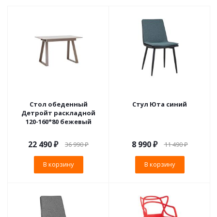
Стол обеденный
Стул Юта синий
Детройт раскладной
120-160*80 бежевый
22 490
₽
8 990
₽
36 990
₽
11 490
₽
В корзину
В корзину