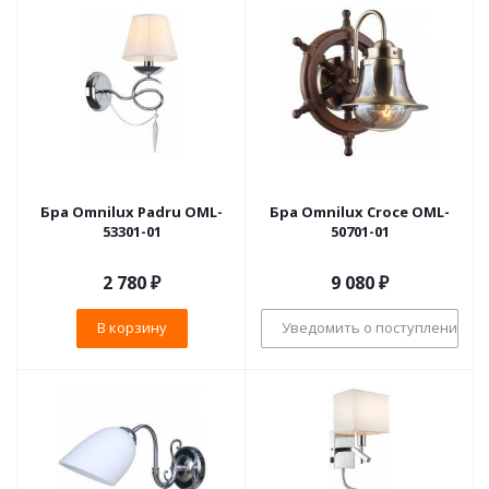
Бра Omnilux Padru OML-
Бра Omnilux Croce OML-
53301-01
50701-01
2 780
₽
9 080
₽
В корзину
Уведомить о поступлении