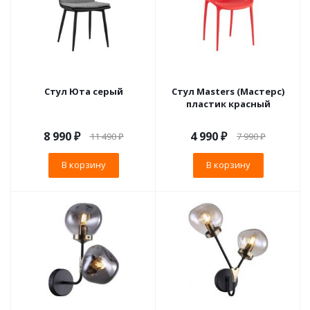
Стул Юта серый
Стул Masters (Мастерс)
пластик красный
8 990
₽
4 990
₽
11 490
₽
7 990
₽
В корзину
В корзину